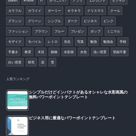
bokeh
iPhone
IT
かっこいい
アプリ
エレガント
オシャレ
カラフル
カワイイ
ガーリー
キラキラ
クリスマス
クール
グランジ
グリーン
シンプル
ダーク
ビジネス
ピンク
ファッション
ブラウン
ブルー
プレゼン
ポップ
ミニマル
モザイク
モバイル
レトロ
先生
写真
勉強
勉強会
学校
手書き
教育
木目
植物
水彩画
水色
淡い背景
登録不要
白い背景
研究
花
雪
人気ランキング
シンプルだけどインパクトがあるオシャレな水彩画風の
無料パワーポイントテンプレート
ビジネス用に最適なパワーポイントテンプレート