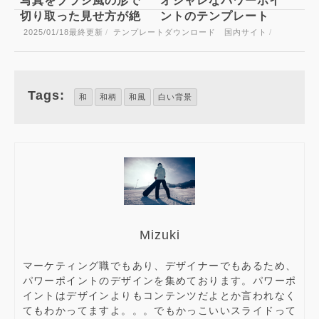
写真をブラシ風の形で
オシャレなパワーポイ
切り取った見せ方が絶
ントのテンプレート
妙におしゃれな国産パ
（商用利用OK無料）
2025/01/18
最終更新
/
テンプレートダウンロード 国内サイト
/
ワーポイントテンプレ
sounansa.net
ート Pollux
Tags:
和
和柄
和風
白い背景
Mizuki
マーケティング職でもあり、デザイナーでもあるため、
パワーポイントのデザインを集めております。パワーポ
イントはデザインよりもコンテンツだよとか言われなく
てもわかってますよ。。。でもかっこいいスライドって