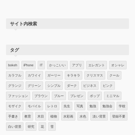
サイト内検索
タグ
bokeh
iPhone
IT
かっこいい
アプリ
エレガント
オシャレ
カラフル
カワイイ
ガーリー
キラキラ
クリスマス
クール
グランジ
グリーン
シンプル
ダーク
ビジネス
ピンク
ファッション
ブラウン
ブルー
プレゼン
ポップ
ミニマル
モザイク
モバイル
レトロ
先生
写真
勉強
勉強会
学校
手書き
教育
木目
植物
水彩画
水色
淡い背景
登録不要
白い背景
研究
花
雪