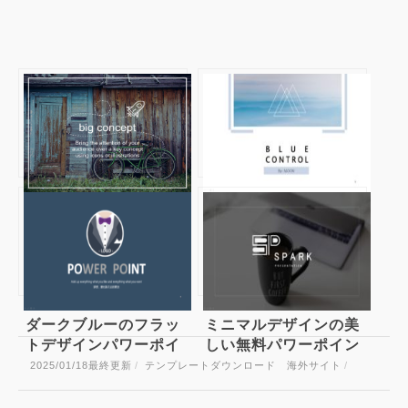
おしゃれな背景写真で
青みがかったグレーで
魅せるスライドを！
統一された写真が美し
無料パワポテンプレー
く映えるパワーポイン
ト Miranda
トテンプレート
presentation template
ダークブルーのフラッ
ミニマルデザインの美
トデザインパワーポイ
しい無料パワーポイン
ントテンプレート
トテンプレート
2025/01/18
最終更新
/
テンプレートダウンロード 海外サイト
/