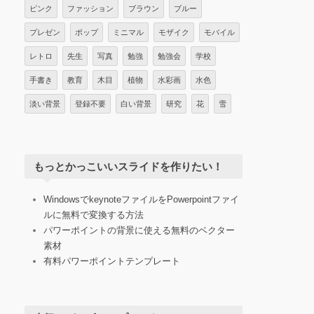
ピンク
ファッション
ブラウン
ブルー
プレゼン
ポップ
ミニマル
モザイク
モバイル
レトロ
先生
写真
勉強
勉強会
学校
手書き
教育
木目
植物
水彩画
水色
淡い背景
登録不要
白い背景
研究
花
雪
もっとかっこいいスライドを作りたい！
WindowsでkeynoteファイルをPowerpointファイ
ルに無料で変換する方法
パワーポイントの背景に使える無料のベクター
素材
有料パワーポイントテンプレート