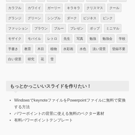
カラフル
カワイイ
ガーリー
キラキラ
クリスマス
クール
グランジ
グリーン
シンプル
ダーク
ビジネス
ピンク
ファッション
ブラウン
ブルー
プレゼン
ポップ
ミニマル
モザイク
モバイル
レトロ
先生
写真
勉強
勉強会
学校
手書き
教育
木目
植物
水彩画
水色
淡い背景
登録不要
白い背景
研究
花
雪
もっとかっこいいスライドを作りたい！
WindowsでkeynoteファイルをPowerpointファイルに無料で変換
する方法
パワーポイントの背景に使える無料のベクター素材
有料パワーポイントテンプレート