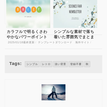
エンジニアのプレゼン
モダンなパターンがオ
にぴったり？歯車をモ
シャレなパワーポイン
チーフにしたパワーポ
トテンプレート
イントテンプレート
Abstract Arrows
Gears
PowerPoint Template
カラフルで明るくさわ
シンプルな素材で落ち
やかなパワーポイント
着いた雰囲気でまとま
テンプレート
ったテクノロジー系の
2025/01/18
最終更新
/
テンプレートダウンロード 海外サイト
/
パワーポイントテンプ
レート
Tags:
シンプル
レトロ
淡い背景
登録不要
秋