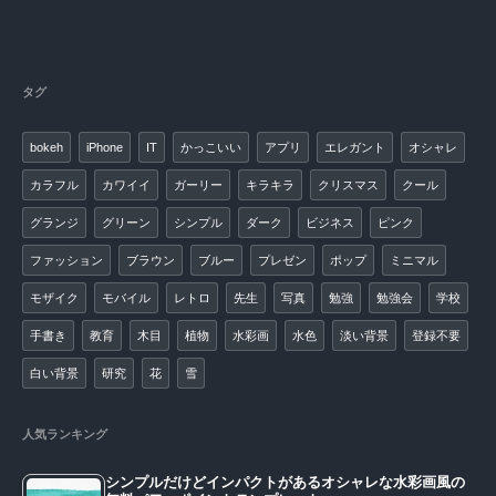
タグ
bokeh
iPhone
IT
かっこいい
アプリ
エレガント
オシャレ
カラフル
カワイイ
ガーリー
キラキラ
クリスマス
クール
グランジ
グリーン
シンプル
ダーク
ビジネス
ピンク
ファッション
ブラウン
ブルー
プレゼン
ポップ
ミニマル
モザイク
モバイル
レトロ
先生
写真
勉強
勉強会
学校
手書き
教育
木目
植物
水彩画
水色
淡い背景
登録不要
白い背景
研究
花
雪
人気ランキング
シンプルだけどインパクトがあるオシャレな水彩画風の