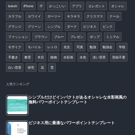
bokeh
iPhone
IT
かっこいい
アプリ
エレガント
オシャレ
カラフル
カワイイ
ガーリー
キラキラ
クリスマス
クール
グランジ
グリーン
シンプル
ダーク
ビジネス
ピンク
ファッション
ブラウン
ブルー
プレゼン
ポップ
ミニマル
モザイク
モバイル
レトロ
先生
写真
勉強
勉強会
学校
手書き
教育
木目
植物
水彩画
水色
淡い背景
登録不要
白い背景
研究
花
雪
人気ランキング
シンプルだけどインパクトがあるオシャレな水彩画風の
無料パワーポイントテンプレート
ビジネス用に最適なパワーポイントテンプレート