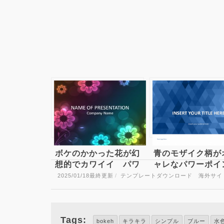
ボケのかかった花が幻
青のモザイク柄が
想的でカワイイ パワ
ャレなパワーポイ
ポテンプレート Floral
テンプレート Bl
2025/01/18
最終更新
/
テンプレートダウンロード 海外サイ
Mosaic PowerPo
Template
Tags:
bokeh
キラキラ
シンプル
ブルー
水