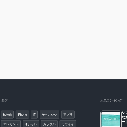
タグ
人気ランキング
シ
bokeh
iPhone
IT
かっこいい
アプリ
な
エレガント
オシャレ
カラフル
カワイイ