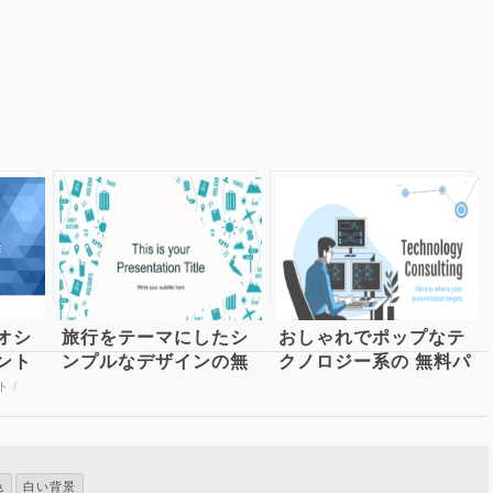
オシ
旅行をテーマにしたシ
おしゃれでポップなテ
ント
ンプルなデザインの無
クノロジー系の 無料パ
ue
料パワーポイントテン
ワーポイントテンプレ
ト
/
int
プレート
ート
色
白い背景