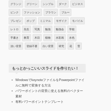
グランジ
グリーン
シンプル
ダーク
ビジネス
ピンク
ファッション
ブラウン
ブルー
プレゼン
ポップ
ミニマル
モザイク
モバイル
レトロ
先生
写真
勉強
勉強会
学校
手書き
教育
木目
植物
水彩画
水色
淡い背景
登録不要
白い背景
研究
花
雪
もっとかっこいいスライドを作りたい！
WindowsでkeynoteファイルをPowerpointファイ
ルに無料で変換する方法
パワーポイントの背景に使える無料のベクター
素材
有料パワーポイントテンプレート