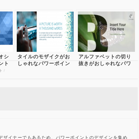
オシ
タイルのモザイクがお
アルファベットの切り
ント
しゃれなパワーポイン
抜きがおしゃれなパワ
ue
トテンプレート
ポテンプレート ABC
ト
/
int
Mowbray
PowerPoint Template
presentation template
デザイナーでもあるため、パワーポイントのデザインを集め