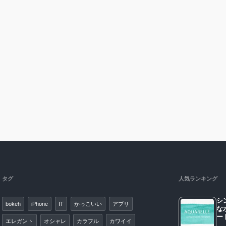
タグ
人気ランキング
シ
bokeh
iPhone
IT
かっこいい
アプリ
な
エレガント
オシャレ
カラフル
カワイイ