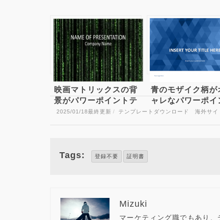
映画マトリックスの背
青のモザイク柄が
景がパワーポイントテ
ャレなパワーポイ
ンプレートに Matrix
テンプレート Bl
2025/01/18
最終更新
/
テンプレートダウンロード 海外サイ
Code
Mosaic PowerPo
Template
Tags:
登録不要
証明書
Mizuki
マーケティング職でもあり、