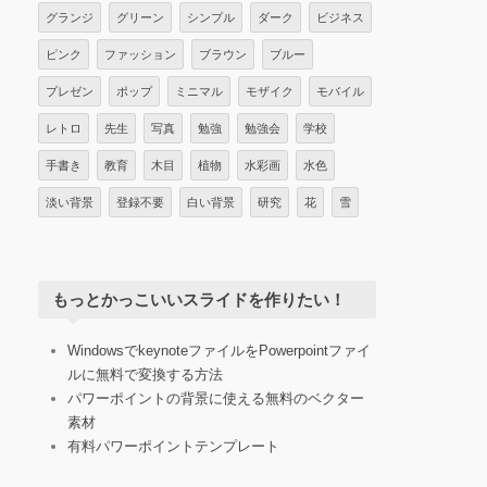
グランジ
グリーン
シンプル
ダーク
ビジネス
ピンク
ファッション
ブラウン
ブルー
プレゼン
ポップ
ミニマル
モザイク
モバイル
レトロ
先生
写真
勉強
勉強会
学校
手書き
教育
木目
植物
水彩画
水色
淡い背景
登録不要
白い背景
研究
花
雪
もっとかっこいいスライドを作りたい！
WindowsでkeynoteファイルをPowerpointファイ
ルに無料で変換する方法
パワーポイントの背景に使える無料のベクター
素材
有料パワーポイントテンプレート