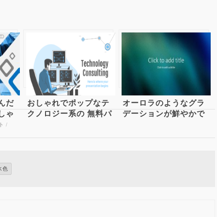
んだ
おしゃれでポップなテ
オーロラのようなグラ
しゃ
クノロジー系の 無料パ
デーションが鮮やかで
ス用
ワーポイントテンプレ
美しいパワーポイント
ト
/
ンプ
ート
テンプレート Aqua
水色