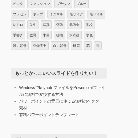
ピンク
ファッション
ブラウン
ブルー
プレゼン
ポップ
ミニマル
モザイク
モバイル
レトロ
先生
写真
勉強
勉強会
学校
手書き
教育
木目
植物
水彩画
水色
淡い背景
登録不要
白い背景
研究
花
雪
もっとかっこいいスライドを作りたい！
WindowsでkeynoteファイルをPowerpointファイ
ルに無料で変換する方法
パワーポイントの背景に使える無料のベクター
素材
有料パワーポイントテンプレート