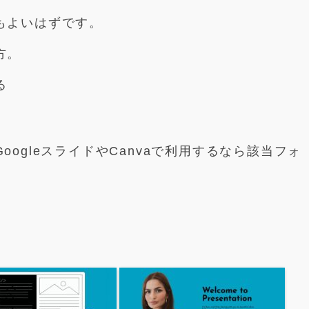
もよいはずです。
方。
る
ogleスライドやCanvaで利用するなら該当フォ