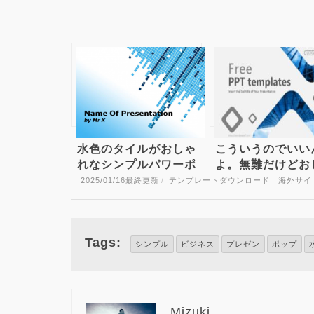
水色のタイルがおしゃ
こういうのでいい
れなシンプルパワーポ
よ。無難だけどお
イントテンプレート
れな無料のビジネ
2025/01/16
最終更新
/
テンプレートダウンロード 海外サイ
Multi Cubes
パワーポイントテ
レート
Tags:
シンプル
ビジネス
プレゼン
ポップ
Mizuki