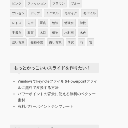
ピンク
ファッション
ブラウン
ブルー
プレゼン
ポップ
ミニマル
モザイク
モバイル
レトロ
先生
写真
勉強
勉強会
学校
手書き
教育
木目
植物
水彩画
水色
淡い背景
登録不要
白い背景
研究
花
雪
もっとかっこいいスライドを作りたい！
WindowsでkeynoteファイルをPowerpointファイ
ルに無料で変換する方法
パワーポイントの背景に使える無料のベクター
素材
有料パワーポイントテンプレート