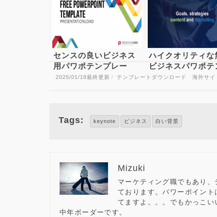
センスの良いビジネス
ハイクオリティな
用パワポテンプレー
ビジネスパワポテ
ト Free PowerPoint
レート Free
2025/01/18
最終更新
/
テンプレートダウンロード 海外サイ
Template LowPoly
Business Power
Triangles
Template
Tags:
keynote
ビジネス
白い背景
Mizuki
マーケティング職でもあり、
ております。パワーポイント
てますよ。。。でもかっこい
中年ボーダーです。