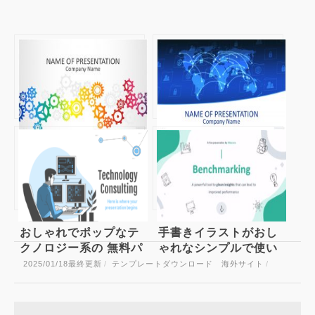
カラフルな歯車をモチ
Internet
ーフにしたパワーポイ
Communication グロ
ントテンプレート
ーバルなビジネスをイ
Colorful Gears
メージするパワーポイ
ントテンプレート
おしゃれでポップなテ
手書きイラストがおし
クノロジー系の 無料パ
ゃれなシンプルで使い
ワーポイントテンプレ
やすい 無料パワーポイ
2025/01/18
最終更新
/
テンプレートダウンロード 海外サイト
/
ート
ントテンプレート