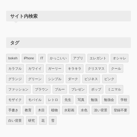
サイト内検索
タグ
bokeh
iPhone
IT
かっこいい
アプリ
エレガント
オシャレ
カラフル
カワイイ
ガーリー
キラキラ
クリスマス
クール
グランジ
グリーン
シンプル
ダーク
ビジネス
ピンク
ファッション
ブラウン
ブルー
プレゼン
ポップ
ミニマル
モザイク
モバイル
レトロ
先生
写真
勉強
勉強会
学校
手書き
教育
木目
植物
水彩画
水色
淡い背景
登録不要
白い背景
研究
花
雪