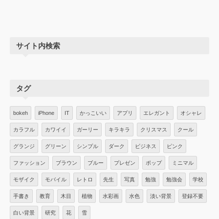
サイト内検索
タグ
bokeh
iPhone
IT
かっこいい
アプリ
エレガント
オシャレ
カラフル
カワイイ
ガーリー
キラキラ
クリスマス
クール
グランジ
グリーン
シンプル
ダーク
ビジネス
ピンク
ファッション
ブラウン
ブルー
プレゼン
ポップ
ミニマル
モザイク
モバイル
レトロ
先生
写真
勉強
勉強会
学校
手書き
教育
木目
植物
水彩画
水色
淡い背景
登録不要
白い背景
研究
花
雪