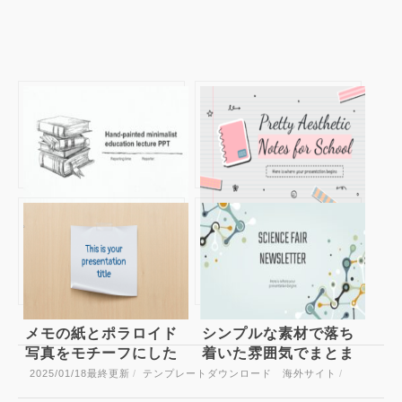
シンプルな手書きの線
パステルカラーの文房
画イラストの無料パワ
具イラストがカワイイ
ーポイントテンプレー
無料パワーポイントテ
ト
ンプレート
メモの紙とポラロイド
シンプルな素材で落ち
写真をモチーフにした
着いた雰囲気でまとま
パワーポイントテンプ
ったテクノロジー系の
2025/01/18
最終更新
/
テンプレートダウンロード 海外サイト
/
レート Jaques
パワーポイントテンプ