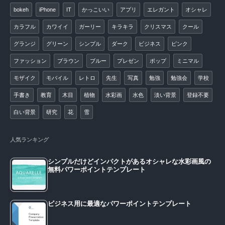
bokeh
iPhone
IT
かっこいい
アプリ
エレガント
オシャレ
カラフル
カワイイ
ガーリー
キラキラ
クリスマス
クール
グランジ
グリーン
シンプル
ダーク
ビジネス
ピンク
ファッション
ブラウン
ブルー
プレゼン
ポップ
ミニマル
モザイク
モバイル
レトロ
先生
写真
勉強
勉強会
学校
手書き
教育
木目
植物
水彩画
水色
淡い背景
登録不要
白い背景
研究
花
雪
人気ランキング
シンプルだけどインパクトがあるオシャレな水彩画風の
無料パワーポイントテンプレート
ビジネス用に最適なパワーポイントテンプレート