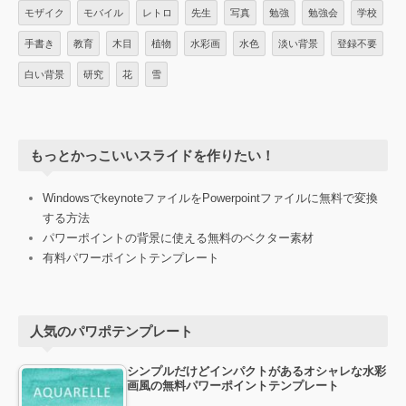
モザイク
モバイル
レトロ
先生
写真
勉強
勉強会
学校
手書き
教育
木目
植物
水彩画
水色
淡い背景
登録不要
白い背景
研究
花
雪
もっとかっこいいスライドを作りたい！
WindowsでkeynoteファイルをPowerpointファイルに無料で変換
する方法
パワーポイントの背景に使える無料のベクター素材
有料パワーポイントテンプレート
人気のパワポテンプレート
シンプルだけどインパクトがあるオシャレな水彩
画風の無料パワーポイントテンプレート